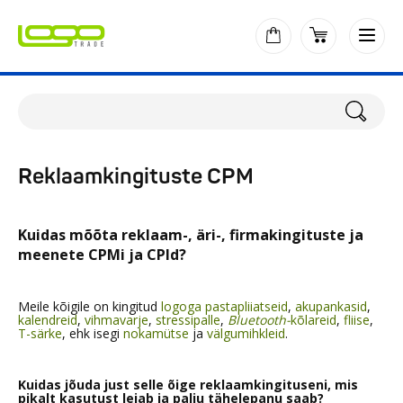
Reklaamkingituste CPM
Kuidas mõõta reklaam-, äri-, firmakingituste ja
meenete CPMi ja CPId?
Meile kõigile on kingitud
logoga pastapliiatseid
,
akupankasid
,
kalendreid
,
vihmavarje
,
stressipalle
,
Bluetooth-
kõlareid
,
fliise
,
T-särke
, ehk isegi
nokamütse
ja
välgumihkleid
.
Kuidas jõuda just selle õige reklaamkingituseni, mis
pikalt kasutust leiab ja palju tähelepanu saab?