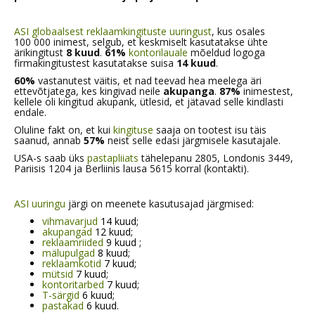
ASI globaalsest reklaamkingituste uuringust
, kus osales
100 000 inimest, selgub, et keskmiselt kasutatakse ühte
ärikingitust
8 kuud
.
61%
kontorilauale
mõeldud logoga
firmakingitustest kasutatakse suisa
14 kuud
.
60%
vastanutest väitis, et nad teevad hea meelega äri
ettevõtjatega, kes kingivad neile
akupanga
.
87%
inimestest,
kellele oli kingitud akupank, ütlesid, et jätavad selle kindlasti
endale.
Oluline fakt on, et kui
kingituse
saaja on tootest isu täis
saanud, annab
57%
neist selle edasi järgmisele kasutajale.
USA-s saab üks
pastapliiats
tähelepanu 2805, Londonis 3449,
Pariisis 1204 ja Berliinis lausa 5615 korral (kontakti).
ASI uuringu
järgi on meenete kasutusajad järgmised:
vihmavarjud
14 kuud;
akupangad
12 kuud;
reklaamriided
9 kuud ;
mälupulgad
8 kuud;
reklaamkotid
7 kuud;
mütsid
7 kuud;
kontoritarbed
7 kuud;
T-särgid
6 kuud;
pastakad
6 kuud.